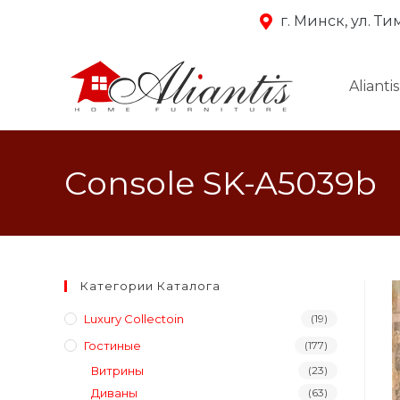
г. Минск, ул. Т
Aliantis
Console SK-A5039b
Категории Каталога
Luxury Collectoin
(19)
Гостиные
(177)
Витрины
(23)
Диваны
(63)