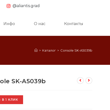
@aliantis.grad
Инфо
О нас
Контакты
>
Каталог
>
Console SK-A5039b
ole SK-A5039b
 В 1 КЛИК