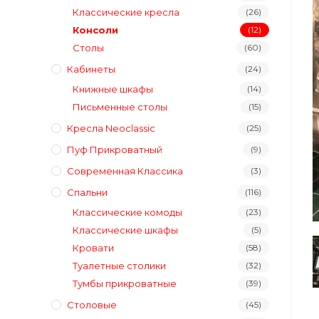
Классические кресла
(26)
Консоли
(12)
Столы
(60)
Кабинеты
(24)
Книжные шкафы
(14)
Письменные столы
(15)
Кресла Neoclassic
(25)
Пуф Прикроватный
(9)
Современная Классика
(3)
Спальни
(116)
Классические комоды
(23)
Классические шкафы
(5)
Кровати
(58)
Туалетные столики
(32)
Тумбы прикроватные
(39)
Столовые
(45)