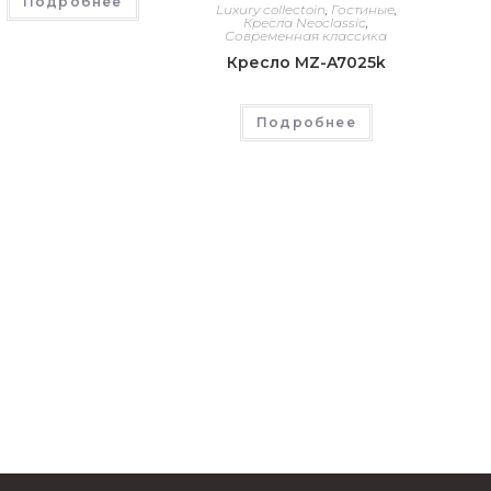
Подробнее
Luxury collectoin
,
Гостиные
,
Кресла Neoclassic
,
Современная классика
Кресло MZ-A7025k
Подробнее