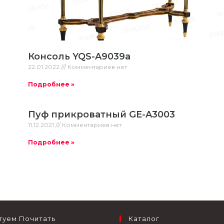
Консоль YQS-A9039a
22.01.2022
Комментариев нет
Подробнее »
Пуф прикроватный GE-A3003
11.12.2021
Комментариев нет
Подробнее »
туем Почитать
Каталог