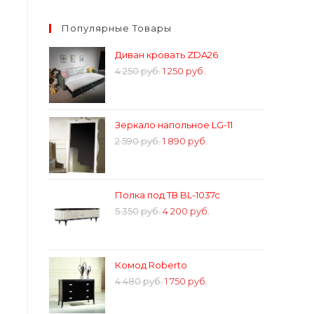
Популярные Товары
Диван кровать ZDA26
4 250
руб.
1 250
руб.
Зеркало напольное LG-11
2 590
руб.
1 890
руб.
Полка под ТВ BL-1037c
5 350
руб.
4 200
руб.
Комод Roberto
4 480
руб.
1 750
руб.