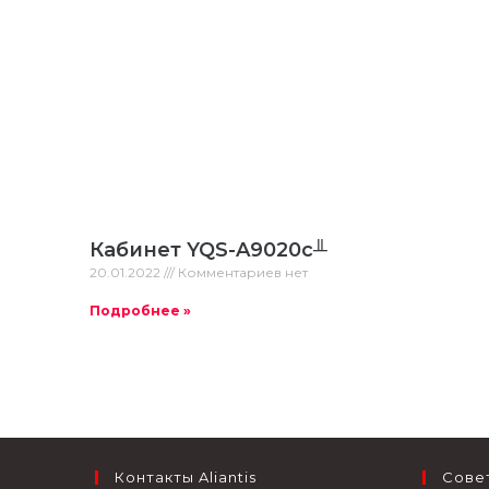
Кабинет YQS-A9020c╨
20.01.2022
Комментариев нет
Подробнее »
Контакты Aliantis
Сове