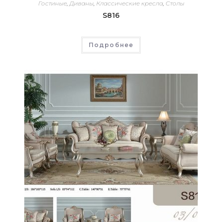
Гостиные
,
Диваны
,
Классические кресла
,
Столы
S816
Подробнее