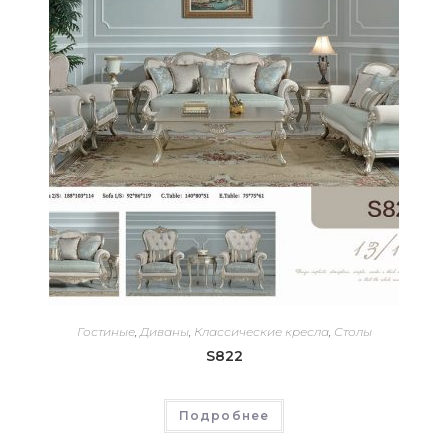
Гостиные
,
Диваны
,
Классические кресла
,
Столы
S822
Подробнее