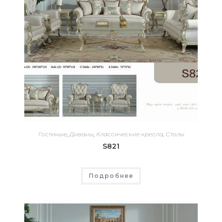
Гостиные
,
Диваны
,
Классические кресла
,
Столы
S821
Подробнее