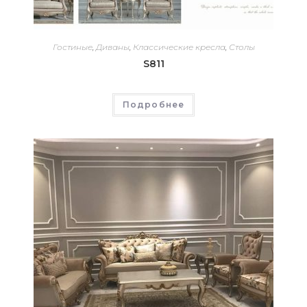
Гостиные
,
Диваны
,
Классические кресла
,
Столы
S811
Подробнее