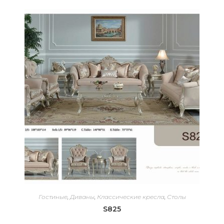
Гостиные
,
Диваны
,
Классические кресла
,
Столы
S825