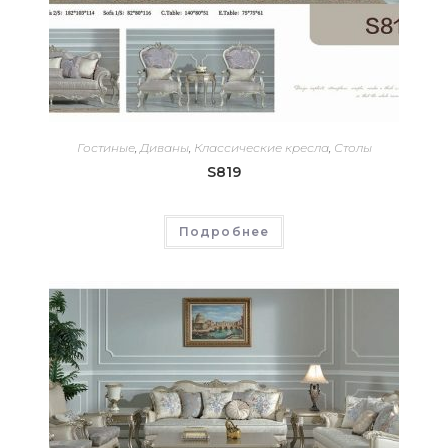
Гостиные
,
Диваны
,
Классические кресла
,
Столы
S819
Подробнее