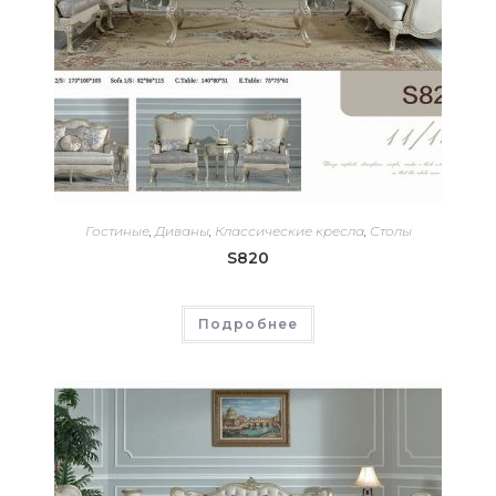
Гостиные
,
Диваны
,
Классические кресла
,
Столы
S820
Подробнее