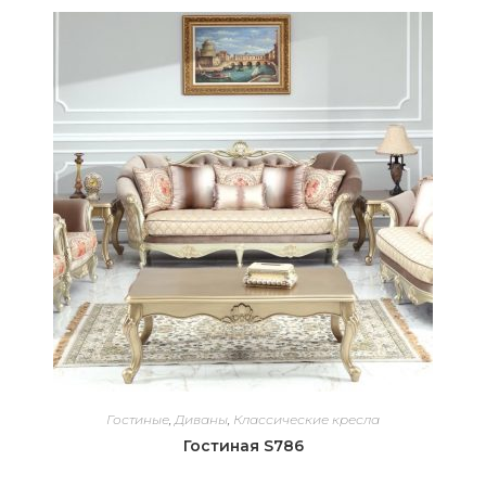
Гостиные
,
Диваны
,
Классические кресла
Гостиная S786