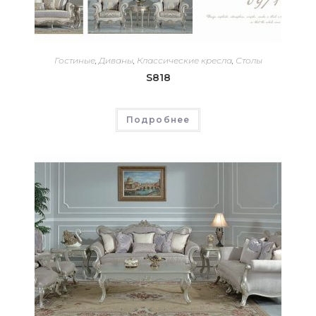
Гостиные
,
Диваны
,
Классические кресла
,
Столы
S818
Подробнее