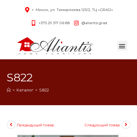
г. Минск, ул. Тимирязева 123/2, ТЦ «GRAD»
+375 29 317 06 88
@aliantis.grad
S822
>
Каталог
>
S822
Предыдущий товар
Следующий товар