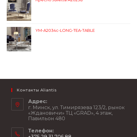
YM-A2034c-LONG-TEA-TABLE
Контакты Aliantis
Адрес:
г. Минск, ул. Тимирязева 123/2, рынок
«Ждановичи» ТЦ «GRAD», 4 этаж,
Павильон 480
Телефон:
+375 29 31 706 88