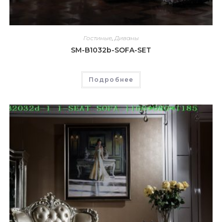
Гостиные
,
Диваны
SM-B1032b-SOFA-SET
Подробнее