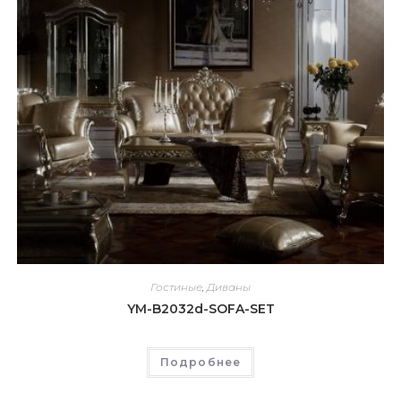
Гостиные
,
Диваны
YM-B2032d-SOFA-SET
Подробнее