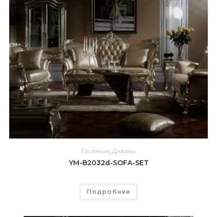
Гостиные
,
Диваны
YM-B2032d-SOFA-SET
Подробнее