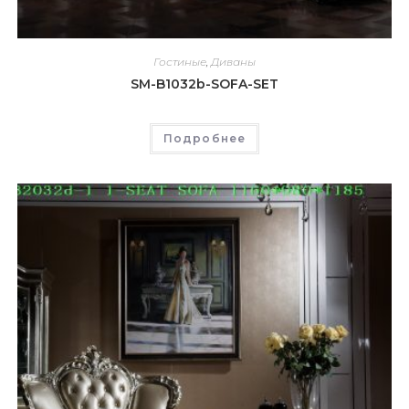
Гостиные
,
Диваны
SM-B1032b-SOFA-SET
Подробнее