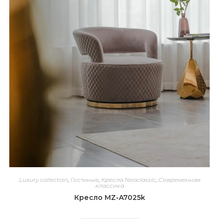
Luxury collectoin
,
Гостиные
,
Кресла Neoclassic
,
Современная
классика
Кресло MZ-A7025k