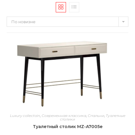
По новизне
Luxury collectoin
,
Современная классика
,
Спальни
,
Туалетные
столики
Туалетный столик MZ-A7005e