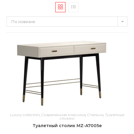
По новизне
Luxury collectoin
,
Современная классика
,
Спальни
,
Туалетные
столики
Туалетный столик MZ-A7005e