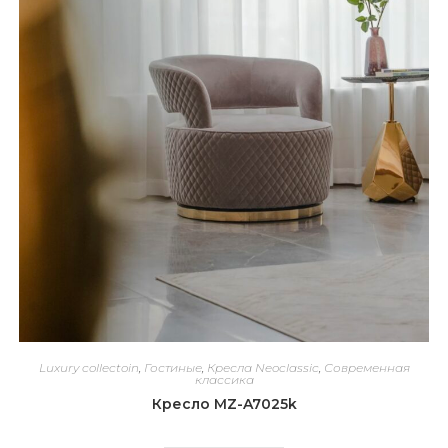
Luxury collectoin
,
Гостиные
,
Кресла Neoclassic
,
Современная
классика
Кресло MZ-A7025k